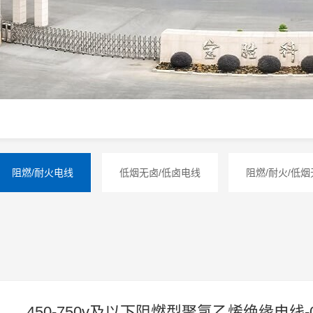
阻燃/耐火电线
低烟无卤/低卤电线
阻燃/耐火/低
450-750v及以下阻燃型聚氯乙烯绝缘电线-