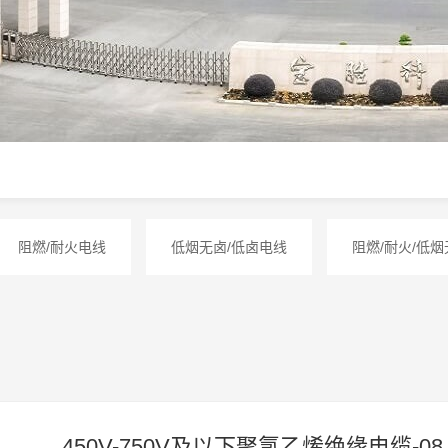
阻燃/耐火电线
低烟无卤/低卤电线
阻燃/耐火/低
450V-750V及以下聚氯乙烯绝缘电缆-08